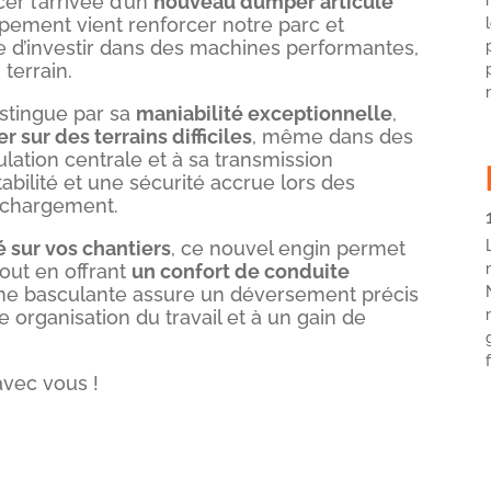
er l’arrivée d’un
nouveau dumper articulé
ipement vient renforcer notre parc et
 d’investir dans des machines performantes,
terrain.
stingue par sa
maniabilité exceptionnelle
,
r sur des terrains difficiles
, même dans des
ulation centrale et à sa transmission
stabilité et une sécurité accrue lors des
échargement.
é sur vos chantiers
, ce nouvel engin permet
tout en offrant
un confort de conduite
ne basculante assure un déversement précis
e organisation du travail et à un gain de
avec vous !